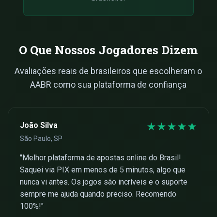
O Que Nossos Jogadores Dizem
Avaliações reais de brasileiros que escolheram o
AABR como sua plataforma de confiança
João Silva
★★★★★
São Paulo, SP
"Melhor plataforma de apostas online do Brasil!
Saquei via PIX em menos de 5 minutos, algo que
nunca vi antes. Os jogos são incríveis e o suporte
sempre me ajuda quando preciso. Recomendo
100%!"