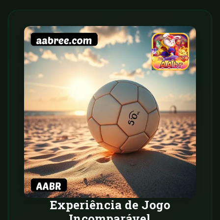
Experiência de Jogo
Incomparável