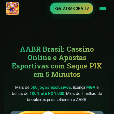
REGISTRAR GRÁTIS
AABR Brasil: Cassino
Online e Apostas
Esportivas com Saque PIX
em 5 Minutos
Mais de
500 jogos exclusivos
, licença
MGA
e
bônus de
100% até R$ 1.000
. Mais de 1 milhão de
brasileiros já escolheram o AABR.