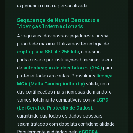
experiência única e personalizada.
Segurança de Nível Bancário e
Licenças Internacionais
A segurança dos nossos jogadores é nossa
prioridade máxima. Utilizamos tecnologia de
criptografia SSL de 256 bits
, o mesmo
padrão usado por instituições bancárias, além
de
autenticação de dois fatores (2FA)
para
proteger todas as contas. Possuímos
licença
MGA (Malta Gaming Authority)
válida, uma
das certificações mais rigorosas do mundo, e
somos totalmente compatíveis com a
LGPD
(Lei Geral de Proteção de Dados)
,
garantindo que todos os dados pessoais
sejam tratados com absoluta confidencialidade.
Regularmente auditados pela
eCOGRA
,