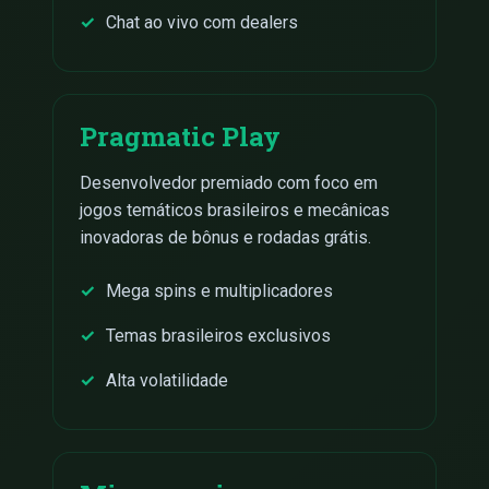
Chat ao vivo com dealers
Pragmatic Play
Desenvolvedor premiado com foco em
jogos temáticos brasileiros e mecânicas
inovadoras de bônus e rodadas grátis.
Mega spins e multiplicadores
Temas brasileiros exclusivos
Alta volatilidade