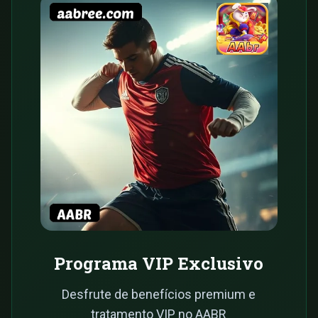
Programa VIP Exclusivo
Desfrute de benefícios premium e
tratamento VIP no AABR