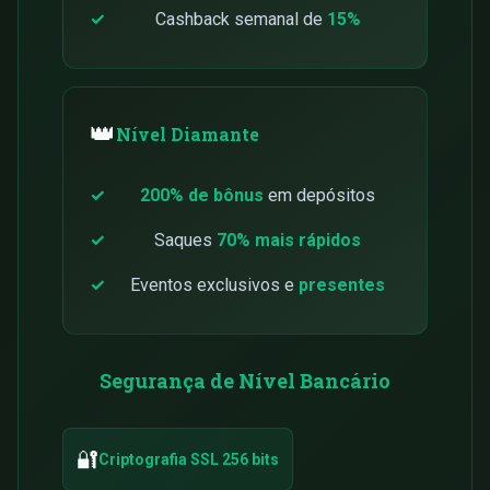
Cashback semanal de
15%
👑
Nível Diamante
200% de bônus
em depósitos
Saques
70% mais rápidos
Eventos exclusivos e
presentes
Segurança de Nível Bancário
🔐
Criptografia SSL 256 bits