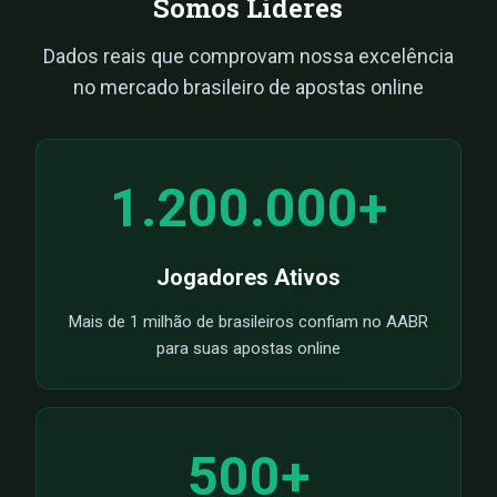
Somos Líderes
Dados reais que comprovam nossa excelência
no mercado brasileiro de apostas online
1.200.000+
Jogadores Ativos
Mais de 1 milhão de brasileiros confiam no AABR
para suas apostas online
500+