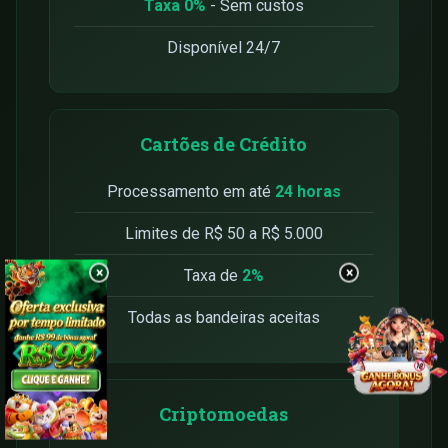
Taxa 0%
- Sem custos
Disponível 24/7
Cartões de Crédito
Processamento em até
24 horas
Limites de R$ 50 a R$ 5.000
Taxa de
2%
×
×
Todas as bandeiras aceitas
Criptomoedas