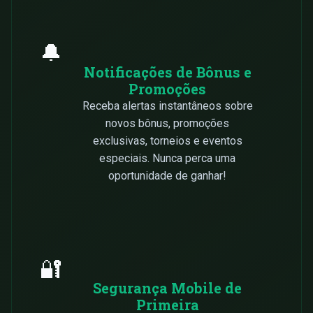
🔔
Notificações de Bônus e
Promoções
Receba alertas instantâneos sobre
novos bônus, promoções
exclusivas, torneios e eventos
especiais. Nunca perca uma
oportunidade de ganhar!
🔐
Segurança Mobile de
Primeira