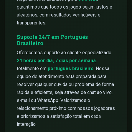
garantimos que todos os jogos sejam justos e
aleatórios, com resultados verificáveis e
transparentes.
Suporte 24/7 em Português
Brasileiro
Oferecemos suporte ao cliente especializado
24 horas por dia, 7 dias por semana
,
totalmente em
português brasileiro
. Nossa
equipe de atendimento está preparada para
resolver qualquer dúvida ou problema de forma
rápida e eficiente, seja através de chat ao vivo,
e-mail ou WhatsApp. Valorizamos o
relacionamento próximo com nossos jogadores
e priorizamos a satisfação total em cada
interação.