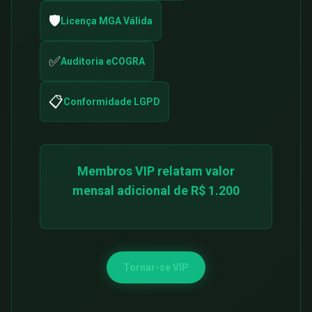
🛡️
Licença MGA Válida
✅
Auditoria eCOGRA
📋
Conformidade LGPD
Membros VIP relatam valor
mensal adicional de
R$ 1.200
Tornar-se VIP