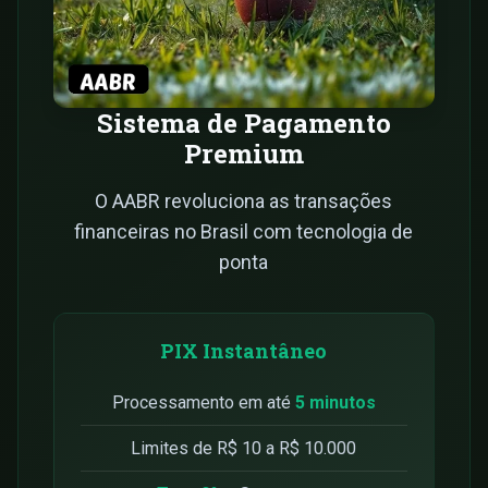
Sistema de Pagamento
Premium
O AABR revoluciona as transações
financeiras no Brasil com tecnologia de
ponta
PIX Instantâneo
Processamento em até
5 minutos
Limites de R$ 10 a R$ 10.000